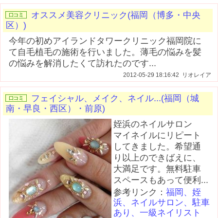
オススメ美容クリニック(福岡（博多・中央
区）)
今年の初めアイランドタワークリニック福岡院に
て自毛植毛の施術を行いました。薄毛の悩みを髪
の悩みを解消したくて訪れたのです...
2012-05-29 18:16:42 リオレイア
フェイシャル、メイク、ネイル...(福岡（城
南・早良・西区）・前原)
姪浜のネイルサロン
マイネイルにリピート
してきました。希望通
り以上のできばえに、
大満足です。無料駐車
スペースもあって便利...
参考リンク：
福岡、姪
浜、ネイルサロン、駐車
あり、一級ネイリスト