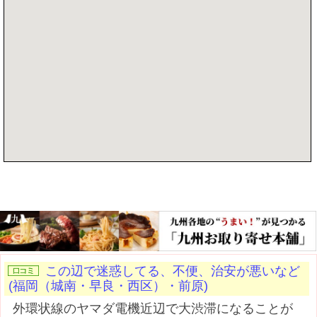
記事を書く
この辺で迷惑してる、不便、治安が悪いなど
(福岡（城南・早良・西区）・前原)
外環状線のヤマダ電機近辺で大渋滞になることが