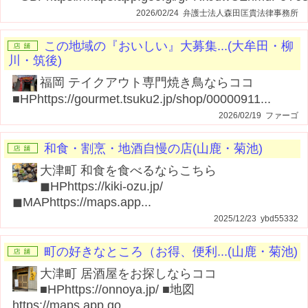
2026/02/24 弁護士法人森田匡貴法律事務所
この地域の『おいしい』大募集...(大牟田・柳
川・筑後)
福岡 テイクアウト専門焼き鳥ならココ
■HPhttps://gourmet.tsuku2.jp/shop/00000911...
2026/02/19 ファーゴ
和食・割烹・地酒自慢の店(山鹿・菊池)
大津町 和食を食べるならこちら
◼︎HPhttps://kiki-ozu.jp/
◼︎MAPhttps://maps.app...
2025/12/23 ybd55332
町の好きなところ（お得、便利...(山鹿・菊池)
大津町 居酒屋をお探しならココ
■HPhttps://onnoya.jp/ ■地図
https://maps.app.go...