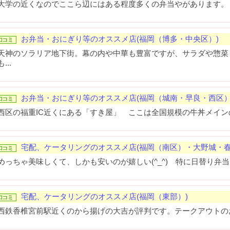
大学の近くなのでここら辺にはある程度多くの弁当やがあります。
お弁当・おにぎり等のオススメ店(福岡（博多・中央区）)
天神のソラリア地下街。幕の内や中華も豊富ですが、サラダや惣菜
も...
お弁当・おにぎり等のオススメ店(福岡（城南・早良・西区）
西区の福重IC近くにある「すき屋」 ここは全国規模の牛丼メインの
宅配、ケータリングのオススメ店(福岡（南区）・大野城・春
めっちゃ美味しくて、しかも安いのが嬉しい(^_^) 特に日替り弁当が
宅配、ケータリングのオススメ店(福岡（東部）)
西鉄香椎宮前駅近くのから揚げの大吉が評判です。テークアウトのお