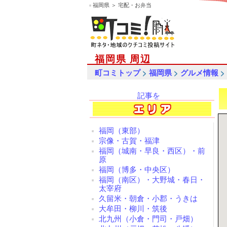
福岡県 ＞ 宅配・お弁当
福岡県 周辺
>
>
>
町コミトップ
福岡県
グルメ情報
記事を
検索
福岡（東部）
宗像・古賀・福津
福岡（城南・早良・西区）・前
原
福岡（博多・中央区）
福岡（南区）・大野城・春日・
太宰府
久留米・朝倉・小郡・うきは
大牟田・柳川・筑後
北九州（小倉・門司・戸畑）