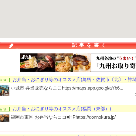
記事を書く
お弁当・おにぎり等のオススメ店(鳥栖・佐賀市〔北〕・神埼
小城市 弁当販売ならここhttps://maps.app.goo.gl/aYb6...
お弁当・おにぎり等のオススメ店(福岡（東部）)
福岡市東区 お弁当ならココ■HPhttps://donnokura.jp/