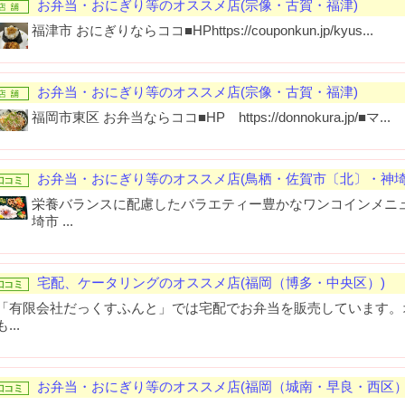
お弁当・おにぎり等のオススメ店(宗像・古賀・福津)
福津市 おにぎりならココ■HPhttps://couponkun.jp/kyus...
お弁当・おにぎり等のオススメ店(宗像・古賀・福津)
福岡市東区 お弁当ならココ■HP https://donnokura.jp/■マ...
お弁当・おにぎり等のオススメ店(鳥栖・佐賀市〔北〕・神埼
栄養バランスに配慮したバラエティー豊かなワンコインメニ
埼市 ...
宅配、ケータリングのオススメ店(福岡（博多・中央区）)
「有限会社だっくすふんと」では宅配でお弁当を販売しています。
も...
お弁当・おにぎり等のオススメ店(福岡（城南・早良・西区）