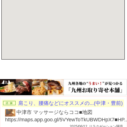
記事を書く
肩こり、腰痛などにオススメの...(中津・豊前)
中津市 マッサージならココ■地図
https://maps.app.goo.gl/5VYewToTkUBWDHpX7■HP..
2025/06/12 リラクゼーション陽琉