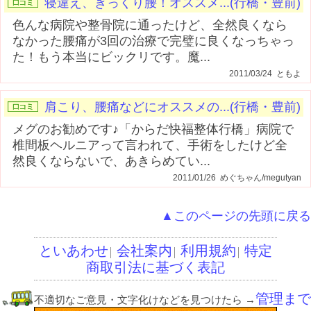
寝違え、ぎっくり腰！オススメ...(行橋・豊前)
色んな病院や整骨院に通ったけど、全然良くなら
なかった腰痛が3回の治療で完璧に良くなっちゃっ
た！もう本当にビックリです。魔...
2011/03/24 ともよ
肩こり、腰痛などにオススメの...(行橋・豊前)
メグのお勧めです♪「からだ快福整体行橋」病院で
椎間板ヘルニアって言われて、手術をしたけど全
然良くならないで、あきらめてい...
2011/01/26 めぐちゃん/megutyan
▲このページの先頭に戻る
といあわせ
会社案内
利用規約
特定
│
│
│
商取引法に基づく表記
管理まで
不適切なご意見・文字化けなどを見つけたら
→